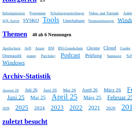
Informationen
Schulungsunterlagen
Programme
Videos und Tutorials
Anlei
Tools
Wind
SYSKO
Unterhaltung
Veranstaltungen
SQL-Server
Themen
40 ab 6 Nennungen
Cloud
Aprilscherz
Azure
BSI
Chrome
AvD
BSI-Grundschutz
Copilot
Podcast
Prüfung
Openaudit
Patchday
Samsung
Sc
orange
Windows
Archiv-Statistik
F
März 26
Juli 26
April 26
Juni 26
Mai 26
August 26
April 25
Juni 25
Februar 2
Mai 25
März 25
20
2025
2023
2022
2021
2024
2020
2026
zuletzt besucht