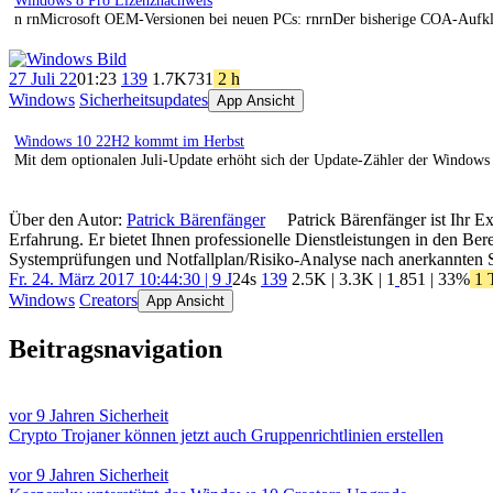
Windows 8 Pro Lizenznachweis
n rnMicrosoft OEM-Versionen bei neuen PCs: rnrnDer bisherige COA-Aufkleb
27 Juli 22
01:23
139
1.7K
731
2 h
Windows
Sicherheitsupdates
App Ansicht
Windows 10 22H2 kommt im Herbst
Mit dem optionalen Juli-Update erhöht sich der Update-Zähler der Windows 1
Über den Autor:
Patrick Bärenfänger
Patrick Bärenfänger ist Ihr E
Erfahrung. Er bietet Ihnen professionelle Dienstleistungen in den B
Systemprüfungen und Notfallplan/Risiko-Analyse nach anerkannten 
Fr. 24. März 2017 10:44:30 | 9 J
24s
139
2.5K
|
3.3K
|
1
851
| 33%
1 
Windows
Creators
App Ansicht
Beitragsnavigation
vor 9 Jahren
Sicherheit
Crypto Trojaner können jetzt auch Gruppenrichtlinien erstellen
vor 9 Jahren
Sicherheit