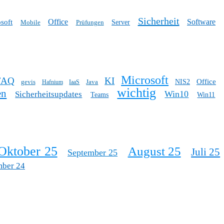
Sicherheit
Office
Software
soft
Mobile
Prüfungen
Server
Microsoft
FAQ
KI
Office
gevis
Java
NIS2
Hafnium
IaaS
wichtig
en
Win10
Sicherheitsupdates
Teams
Win11
Oktober 25
August 25
Juli 25
September 25
mber 24