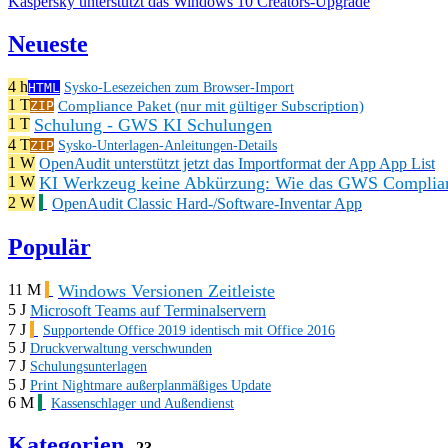
Kaspersky unterstützt das Windows 10 Creators-Upgrade
Neueste
4 h
HTML
Sysko-Lesezeichen zum Browser-Import
1 T
Compliance Paket (nur mit gültiger Subscription)
ZIP
Schulung - GWS KI Schulungen
1 T
4 T
ZIP
Sysko-Unterlagen-Anleitungen-Details
1 W
OpenAudit unterstützt jetzt das Importformat der App App List
KI Werkzeug keine Abkürzung: Wie das GWS Complianc
1 W
2 W
OpenAudit Classic Hard-/Software-Inventar App
Populär
Windows Versionen Zeitleiste
11 M
5 J
Microsoft Teams auf Terminalservern
7 J
Supportende Office 2019 identisch mit Office 2016
5 J
Druckverwaltung verschwunden
7 J
Schulungsunterlagen
5 J
Print Nightmare außerplanmäßiges Update
6 M
Kassenschlager und Außendienst
Kategorien
23