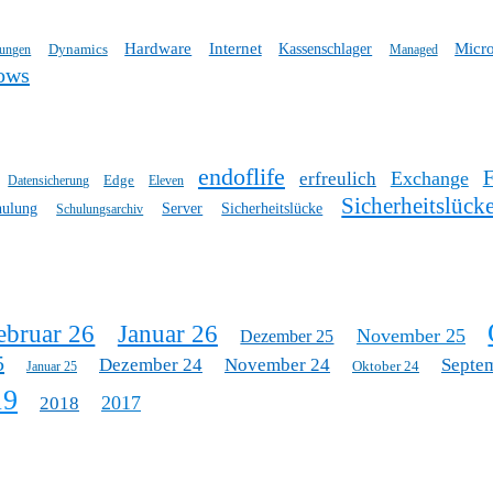
Hardware
Internet
Micro
Dynamics
Kassenschlager
tungen
Managed
ows
endoflife
Exchange
erfreulich
Edge
Datensicherung
Eleven
Sicherheitslück
hulung
Server
Sicherheitslücke
Schulungsarchiv
ebruar 26
Januar 26
November 25
Dezember 25
5
Dezember 24
November 24
Septe
Oktober 24
Januar 25
19
2017
2018