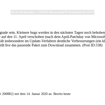
Tech-Nachrichten – SYSKO-Wissen und IT-Sicherheit by GWS
Upgrade sein. Kleinere bugs werden in den nächsten Tagen noch behoben,
 auf den 11. April verschoben (nach dem April-Patchday von Microsoft
ält insbesondere im Update-Verfahren deutliche Verbesserungen (ein kl
ellt live das passende Paket zum Download zusammen. (Post ID:338)
r 2008R2) mit dem 14. Januar 2020 an. Bereits heute