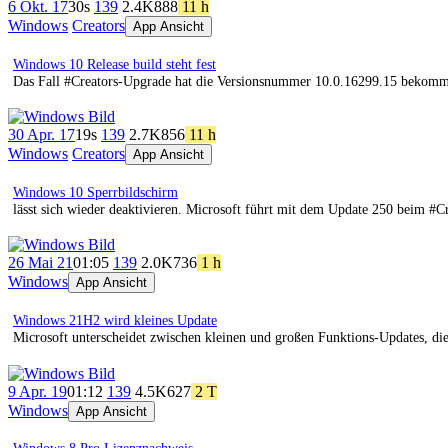
6 Okt. 17
30s
139
2.4K
888
11 h
Windows
Creators
App Ansicht
Windows 10 Release build steht fest
Das Fall #Creators-Upgrade hat die Versionsnummer 10.0.16299.15 bekomm
30 Apr. 17
19s
139
2.7K
856
11 h
Windows
Creators
App Ansicht
Windows 10 Sperrbildschirm
lässt sich wieder deaktivieren. Microsoft führt mit dem Update 250 beim #Cr
26 Mai 21
01:05
139
2.0K
736
1 h
Windows
App Ansicht
Windows 21H2 wird kleines Update
Microsoft unterscheidet zwischen kleinen und großen Funktions-Updates, die
9 Apr. 19
01:12
139
4.5K
627
2 T
Windows
App Ansicht