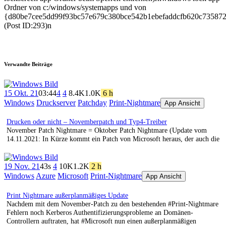
Ordner von c:/windows/systemapps und von
{d80be7cee5dd99f93bc57e679c380bce542b1ebefaddcfb620c735872c
(Post ID:293)n
Verwandte Beiträge
15 Okt. 21
03:44
4
4
8.4K
1.0K
6 h
Windows
Druckserver
Patchday
Print-Nightmare
App Ansicht
Drucken oder nicht – Novemberpatch und Typ4-Treiber
November Patch Nightmare = Oktober Patch Nightmare (Update vom
14.11.2021: In Kürze kommt ein Patch von Microsoft heraus, der auch die
19 Nov. 21
43s
4
10K
1.2K
2 h
Windows
Azure
Microsoft
Print-Nightmare
App Ansicht
Print Nightmare außerplanmäßiges Update
Nachdem mit dem November-Patch zu den bestehenden #Print-Nightmare
Fehlern noch Kerberos Authentifizierungsprobleme an Domänen-
Controllern auftraten, hat #Microsoft nun einen außerplanmäßigen