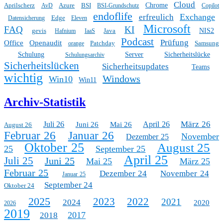
Cloud
Aprilscherz
Azure
BSI
Chrome
AvD
BSI-Grundschutz
Copilot
endoflife
Exchange
erfreulich
Edge
Datensicherung
Eleven
Microsoft
FAQ
KI
gevis
Java
NIS2
Hafnium
IaaS
Podcast
Prüfung
Office
Openaudit
Patchday
Samsung
orange
Schulung
Server
Sicherheitslücke
Schulungsarchiv
Sicherheitslücken
Sicherheitsupdates
Teams
wichtig
Windows
Win10
Win11
Archiv-Statistik
März 26
Juli 26
April 26
Juni 26
Mai 26
August 26
Februar 26
Januar 26
November
Dezember 25
Oktober 25
August 25
25
September 25
April 25
Juli 25
Juni 25
Mai 25
März 25
Februar 25
Dezember 24
November 24
Januar 25
September 24
Oktober 24
2025
2023
2022
2021
2024
2020
2026
2019
2017
2018