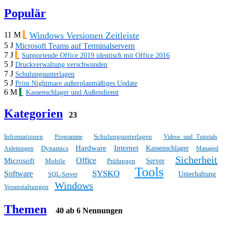
Populär
Windows Versionen Zeitleiste
11 M
5 J
Microsoft Teams auf Terminalservern
7 J
Supportende Office 2019 identisch mit Office 2016
5 J
Druckverwaltung verschwunden
7 J
Schulungsunterlagen
5 J
Print Nightmare außerplanmäßiges Update
6 M
Kassenschlager und Außendienst
Kategorien
23
Informationen
Schulungsunterlagen
Programme
Videos und Tutorials
Hardware
Internet
Dynamics
Kassenschlager
Anleitungen
Managed
Sicherheit
Office
Microsoft
Mobile
Prüfungen
Server
Tools
SYSKO
Software
Unterhaltung
SQL-Server
Windows
Veranstaltungen
Themen
40 ab 6 Nennungen