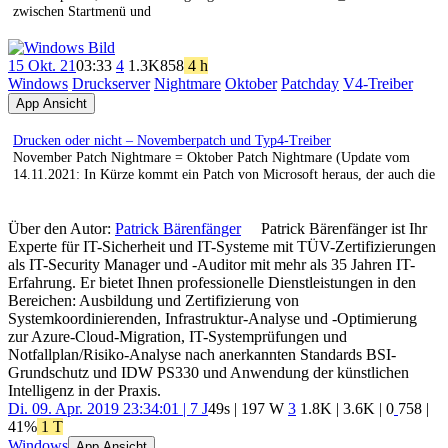
zwischen Startmenü und
15 Okt. 21
03:33
4
1.3K
858
4 h
Windows
Druckserver
Nightmare
Oktober
Patchday
V4-Treiber
App Ansicht
Drucken oder nicht – Novemberpatch und Typ4-Treiber
November Patch Nightmare = Oktober Patch Nightmare (Update vom
14.11.2021: In Kürze kommt ein Patch von Microsoft heraus, der auch die
Über den Autor:
Patrick Bärenfänger
Patrick Bärenfänger ist Ihr
Experte für IT-Sicherheit und IT-Systeme mit TÜV-Zertifizierungen
als IT-Security Manager und -Auditor mit mehr als 35 Jahren IT-
Erfahrung. Er bietet Ihnen professionelle Dienstleistungen in den
Bereichen: Ausbildung und Zertifizierung von
Systemkoordinierenden, Infrastruktur-Analyse und -Optimierung
zur Azure-Cloud-Migration, IT-Systemprüfungen und
Notfallplan/Risiko-Analyse nach anerkannten Standards BSI-
Grundschutz und IDW PS330 und Anwendung der künstlichen
Intelligenz in der Praxis.
Di. 09. Apr. 2019 23:34:01 | 7 J
49s | 197 W
3
1.8K
|
3.6K
|
0
758
|
41%
1 T
Windows
App Ansicht