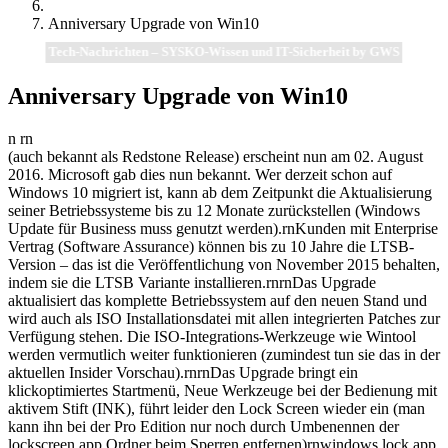
Anniversary Upgrade von Win10
Tech-Nachrichten – SYSKO-Wissen und IT-Sicherheit by GWS
Anniversary Upgrade von Win10
n rn
(auch bekannt als Redstone Release) erscheint nun am 02. August
2016. Microsoft gab dies nun bekannt. Wer derzeit schon auf
Windows 10 migriert ist, kann ab dem Zeitpunkt die Aktualisierung
seiner Betriebssysteme bis zu 12 Monate zurückstellen (Windows
Update für Business muss genutzt werden).rnKunden mit Enterprise
Vertrag (Software Assurance) können bis zu 10 Jahre die LTSB-
Version – das ist die Veröffentlichung von November 2015 behalten,
indem sie die LTSB Variante installieren.rnrnDas Upgrade
aktualisiert das komplette Betriebssystem auf den neuen Stand und
wird auch als ISO Installationsdatei mit allen integrierten Patches zur
Verfügung stehen. Die ISO-Integrations-Werkzeuge wie Wintool
werden vermutlich weiter funktionieren (zumindest tun sie das in der
aktuellen Insider Vorschau).rnrnDas Upgrade bringt ein
klickoptimiertes Startmenü, Neue Werkzeuge bei der Bedienung mit
aktivem Stift (INK), führt leider den Lock Screen wieder ein (man
kann ihn bei der Pro Edition nur noch durch Umbenennen der
lockscreen app Ordner beim Sperren entfernen)rnwindows lock app