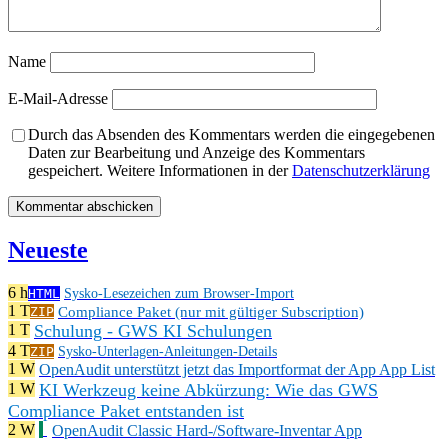
Name
E-Mail-Adresse
Durch das Absenden des Kommentars werden die eingegebenen
Daten zur Bearbeitung und Anzeige des Kommentars
gespeichert. Weitere Informationen in der
Datenschutzerklärung
Neueste
6 h
HTML
Sysko-Lesezeichen zum Browser-Import
1 T
Compliance Paket (nur mit gültiger Subscription)
ZIP
Schulung - GWS KI Schulungen
1 T
4 T
ZIP
Sysko-Unterlagen-Anleitungen-Details
1 W
OpenAudit unterstützt jetzt das Importformat der App App List
KI Werkzeug keine Abkürzung: Wie das GWS
1 W
Compliance Paket entstanden ist
2 W
OpenAudit Classic Hard-/Software-Inventar App