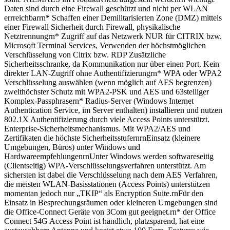
Daten sind durch eine Firewall geschützt und nicht per WLAN
errreichbarrn* Schaffen einer Demilitarisierten Zone (DMZ) mittels
einer Firewall Sicherheit durch Firewall, physikalische
Netztrennungrn* Zugriff auf das Netzwerk NUR für CITRIX bzw.
Microsoft Terminal Services, Verwenden der höchstmöglichen
Verschlüsselung von Citrix bzw. RDP Zusätzliche
Sicherheitsschranke, da Kommunikation nur über einen Port. Kein
direkter LAN-Zugriff ohne Authentifizierungrn* WPA oder WPA2
Verschlüsselung auswählen (wenn möglich auf AES begrenzen)
zweithöchster Schutz mit WPA2-PSK und AES und 63stelliger
Komplex-Passphrasern* Radius-Server (Windows Internet
Authentication Service, im Server enthalten) installieren und nutzen
802.1X Authentifizierung durch viele Access Points unterstützt.
Enterprise-Sicherheitsmechanismus. Mit WPA2/AES und
Zertifikaten die höchste SicherheitsstufernrnEinsatz (kleinere
Umgebungen, Büros) unter Windows und
HardwareempfehlungenrnUnter Windows werden softwareseitig
(Clientseitig) WPA-Verschlüsselungsverfahren unterstützt. Am
sichersten ist dabei die Verschlüsselung nach dem AES Verfahren,
die meisten WLAN-Basisstationen (Access Points) unterstützen
momentan jedoch nur „TKIP“ als Encryption Suite.rnFür den
Einsatz in Besprechungsräumen oder kleineren Umgebungen sind
die Office-Connect Geräte von 3Com gut geeignet.rn* der Office
Connect 54G Access Point ist handlich, platzsparend, hat eine