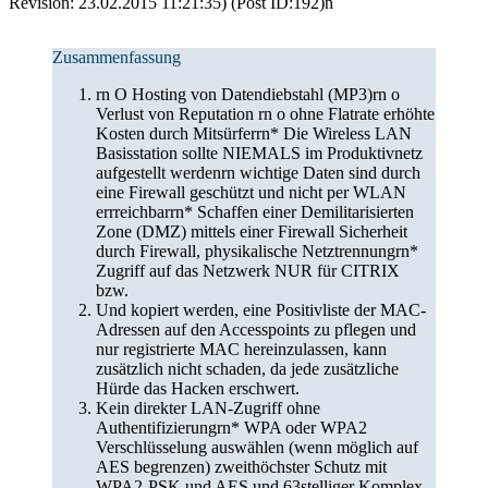
Revision: 23.02.2015 11:21:35) (Post ID:192)n
Zusammenfassung
rn O Hosting von Datendiebstahl (MP3)rn o
Verlust von Reputation rn o ohne Flatrate erhöhte
Kosten durch Mitsürferrn* Die Wireless LAN
Basisstation sollte NIEMALS im Produktivnetz
aufgestellt werdenrn wichtige Daten sind durch
eine Firewall geschützt und nicht per WLAN
errreichbarrn* Schaffen einer Demilitarisierten
Zone (DMZ) mittels einer Firewall Sicherheit
durch Firewall, physikalische Netztrennungrn*
Zugriff auf das Netzwerk NUR für CITRIX
bzw.
Und kopiert werden, eine Positivliste der MAC-
Adressen auf den Accesspoints zu pflegen und
nur registrierte MAC hereinzulassen, kann
zusätzlich nicht schaden, da jede zusätzliche
Hürde das Hacken erschwert.
Kein direkter LAN-Zugriff ohne
Authentifizierungrn* WPA oder WPA2
Verschlüsselung auswählen (wenn möglich auf
AES begrenzen) zweithöchster Schutz mit
WPA2-PSK und AES und 63stelliger Komplex-