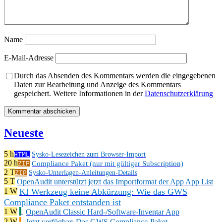
Name
E-Mail-Adresse
Durch das Absenden des Kommentars werden die eingegebenen
Daten zur Bearbeitung und Anzeige des Kommentars
gespeichert. Weitere Informationen in der
Datenschutzerklärung
Neueste
5 h
HTML
Sysko-Lesezeichen zum Browser-Import
20 h
Compliance Paket (nur mit gültiger Subscription)
ZIP
2 T
ZIP
Sysko-Unterlagen-Anleitungen-Details
5 T
OpenAudit unterstützt jetzt das Importformat der App App List
KI Werkzeug keine Abkürzung: Wie das GWS
1 W
Compliance Paket entstanden ist
1 W
OpenAudit Classic Hard-/Software-Inventar App
2 W
Jetzt verfügbar: Das GWS Compliance-Paket