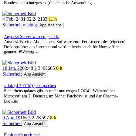
Bundesdatenschutzgesetz (die deutsche Anwendung
4 Feb. 24
01:02
242
133
11 h
Sicherheit
wichtig
App Ansicht
Anydesk Server wurden gehackt
Anydesk ist eine Abonnement-Software zum Fernsteuern des (eigenen)
Desktops über das Internet und wird teilweise auch für Homeoffice
genutzt. #Wichtig –
18 Jan. 22
02:48
2
3.4K
605
6 h
Sicherheit
App Ansicht
s.dok (d.3 ECM) jetzt patchen
Sicherheitsupdates gibt es nicht nur wegen LOG4J. Während bei
Microsoft am 2. Dienstag im Monat Patchday ist und der Chrome-
Browser
9 Apr. 19
16s
5
2.2K
597
8 h
Sicherheit
App Ansicht
Flash mich noch mal