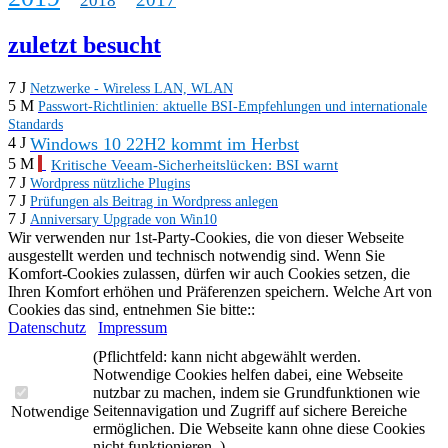
2018
zuletzt besucht
7 J
Netzwerke - Wireless LAN, WLAN
5 M
Passwort-Richtlinien: aktuelle BSI-Empfehlungen und internationale
Standards
Windows 10 22H2 kommt im Herbst
4 J
5 M
Kritische Veeam‑Sicherheitslücken: BSI warnt
7 J
Wordpress nützliche Plugins
7 J
Prüfungen als Beitrag in Wordpress anlegen
7 J
Anniversary Upgrade von Win10
Wir verwenden nur 1st-Party-Cookies, die von dieser Webseite
ausgestellt werden und technisch notwendig sind. Wenn Sie
Komfort-Cookies zulassen, dürfen wir auch Cookies setzen, die
Ihren Komfort erhöhen und Präferenzen speichern. Welche Art von
Cookies das sind, entnehmen Sie bitte::
Datenschutz
Impressum
(Pflichtfeld: kann nicht abgewählt werden.
Notwendige Cookies helfen dabei, eine Webseite
nutzbar zu machen, indem sie Grundfunktionen wie
Seitennavigation und Zugriff auf sichere Bereiche
Notwendige
ermöglichen. Die Webseite kann ohne diese Cookies
nicht funktionieren. )