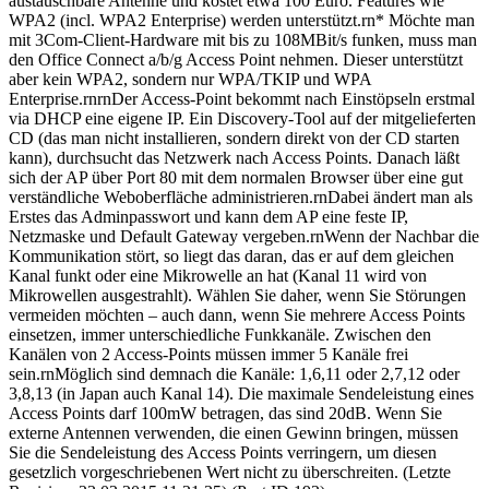
austauschbare Antenne und kostet etwa 100 Euro. Features wie
WPA2 (incl. WPA2 Enterprise) werden unterstützt.rn* Möchte man
mit 3Com-Client-Hardware mit bis zu 108MBit/s funken, muss man
den Office Connect a/b/g Access Point nehmen. Dieser unterstützt
aber kein WPA2, sondern nur WPA/TKIP und WPA
Enterprise.rnrnDer Access-Point bekommt nach Einstöpseln erstmal
via DHCP eine eigene IP. Ein Discovery-Tool auf der mitgelieferten
CD (das man nicht installieren, sondern direkt von der CD starten
kann), durchsucht das Netzwerk nach Access Points. Danach läßt
sich der AP über Port 80 mit dem normalen Browser über eine gut
verständliche Weboberfläche administrieren.rnDabei ändert man als
Erstes das Adminpasswort und kann dem AP eine feste IP,
Netzmaske und Default Gateway vergeben.rnWenn der Nachbar die
Kommunikation stört, so liegt das daran, das er auf dem gleichen
Kanal funkt oder eine Mikrowelle an hat (Kanal 11 wird von
Mikrowellen ausgestrahlt). Wählen Sie daher, wenn Sie Störungen
vermeiden möchten – auch dann, wenn Sie mehrere Access Points
einsetzen, immer unterschiedliche Funkkanäle. Zwischen den
Kanälen von 2 Access-Points müssen immer 5 Kanäle frei
sein.rnMöglich sind demnach die Kanäle: 1,6,11 oder 2,7,12 oder
3,8,13 (in Japan auch Kanal 14). Die maximale Sendeleistung eines
Access Points darf 100mW betragen, das sind 20dB. Wenn Sie
externe Antennen verwenden, die einen Gewinn bringen, müssen
Sie die Sendeleistung des Access Points verringern, um diesen
gesetzlich vorgeschriebenen Wert nicht zu überschreiten. (Letzte