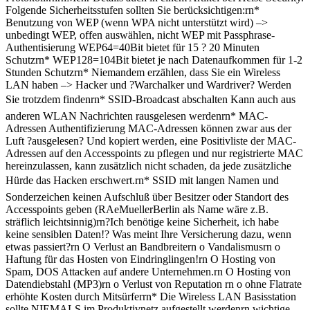
Folgende Sicherheitsstufen sollten Sie berücksichtigen:rn*
Benutzung von WEP (wenn WPA nicht unterstützt wird) –>
unbedingt WEP, offen auswählen, nicht WEP mit Passphrase-
Authentisierung WEP64=40Bit bietet für 15 ? 20 Minuten
Schutzrn* WEP128=104Bit bietet je nach Datenaufkommen für 1-2
Stunden Schutzrn* Niemandem erzählen, dass Sie ein Wireless
LAN haben –> Hacker und ?Warchalker und Wardriver? Werden
Sie trotzdem findenrn* SSID-Broadcast abschalten Kann auch aus
anderen WLAN Nachrichten rausgelesen werdenrn* MAC-
Adressen Authentifizierung MAC-Adressen können zwar aus der
Luft ?ausgelesen? Und kopiert werden, eine Positivliste der MAC-
Adressen auf den Accesspoints zu pflegen und nur registrierte MAC
hereinzulassen, kann zusätzlich nicht schaden, da jede zusätzliche
Hürde das Hacken erschwert.rn* SSID mit langen Namen und
Sonderzeichen keinen Aufschluß über Besitzer oder Standort des
Accesspoints geben (RAeMuellerBerlin als Name wäre z.B.
sträflich leichtsinnig)rn?Ich benötige keine Sicherheit, ich habe
keine sensiblen Daten!? Was meint Ihre Versicherung dazu, wenn
etwas passiert?rn O Verlust an Bandbreitern o Vandalismusrn o
Haftung für das Hosten von Eindringlingen!rn O Hosting von
Spam, DOS Attacken auf andere Unternehmen.rn O Hosting von
Datendiebstahl (MP3)rn o Verlust von Reputation rn o ohne Flatrate
erhöhte Kosten durch Mitsürferrn* Die Wireless LAN Basisstation
sollte NIEMALS im Produktivnetz aufgestellt werdenrn wichtige