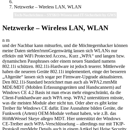
Netzwerke – Wireless LAN, WLAN
Tech-Nachrichten – SYSKO-Wissen und IT-Sicherheit by GWS
Netzwerke – Wireless LAN, WLAN
n rn
und der Nachbar kann mitsurfen, und die Möchtegernhacker können
meine Daten stehlen!rnrnGegenwärtig lassen sich WLANs nur
effektiv mit WiFi Protected Access,. Kurz „WPA“ und langen bzw.
dynamischen Passphrases oder einem neuen Standard namens
802.11i schützen. 802.11i-Hardware ist jedoch teuerer. Mittlerweile
haben die neueren Geräte 802.11i implementiert, einge der besseren
„Altgeräte“ lassen sich sogar per Firmware-Upgrade aktualisieren.
Den 802.11i-Standard bezeichnet man auch als WPA2.rnrnMit
MDE/MDT (Mobilen Erfassungsgeräten und Handscannern) auf
Windows CE 4.2 Basis ist man etwas mehr eingeschränkt, da die
Client-Funkhardware auch WPA resp. WPA2 unterstützen müsste,
was die meisten Module aber nicht tun. Oder aber es gibt keine
Treiber für Windows CE dafür. Eine Ausnahme bilden Geräte, die
Funkwerk (Artem) OEM-Module verbaut haben, wie z.B. das
Höft&Wessel Skeye allegro MDT. Hier unterstützt der Windows
CE-Treiber auch WPA-Verschlüsselung – allerdings nur mit TKIP-
Protokoll.rnrnMehr Details auch in einem Artikel bei Heise Security.