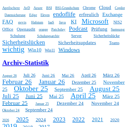
Cloud
Aprilscherz
Azure
BSI
Chrome
AvD
BSI-Grundschutz
Copilot
endoflife
Exchange
erfreulich
Edge
Datensicherung
Eleven
Microsoft
FAQ
KI
gevis
Java
NIS2
Hafnium
IaaS
Podcast
Prüfung
Office
Openaudit
Patchday
Samsung
orange
Schulung
Server
Sicherheitslücke
Schulungsarchiv
Sicherheitslücken
Sicherheitsupdates
Teams
wichtig
Windows
Win10
Win11
Archiv-Statistik
März 26
Juli 26
April 26
Juni 26
Mai 26
August 26
Februar 26
Januar 26
November
Dezember 25
Oktober 25
August 25
25
September 25
April 25
Juli 25
Juni 25
Mai 25
März 25
Februar 25
Dezember 24
November 24
Januar 25
September 24
Oktober 24
2025
2023
2022
2021
2024
2020
2026
2019
2017