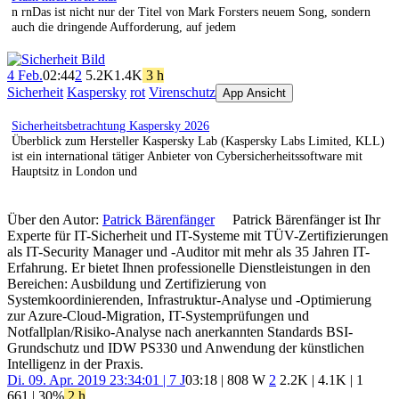
n rnDas ist nicht nur der Titel von Mark Forsters neuem Song, sondern
auch die dringende Aufforderung, auf jedem
4 Feb.
02:44
2
5.2K
1.4K
3 h
Sicherheit
Kaspersky
rot
Virenschutz
App Ansicht
Sicherheitsbetrachtung Kaspersky 2026
Überblick zum Hersteller Kaspersky Lab (Kaspersky Labs Limited, KLL)
ist ein international tätiger Anbieter von Cybersicherheitssoftware mit
Hauptsitz in London und
Über den Autor:
Patrick Bärenfänger
Patrick Bärenfänger ist Ihr
Experte für IT-Sicherheit und IT-Systeme mit TÜV-Zertifizierungen
als IT-Security Manager und -Auditor mit mehr als 35 Jahren IT-
Erfahrung. Er bietet Ihnen professionelle Dienstleistungen in den
Bereichen: Ausbildung und Zertifizierung von
Systemkoordinierenden, Infrastruktur-Analyse und -Optimierung
zur Azure-Cloud-Migration, IT-Systemprüfungen und
Notfallplan/Risiko-Analyse nach anerkannten Standards BSI-
Grundschutz und IDW PS330 und Anwendung der künstlichen
Intelligenz in der Praxis.
Di. 09. Apr. 2019 23:34:01 | 7 J
03:18 | 808 W
2
2.2K
|
4.1K
|
1
661
| 30%
2 h