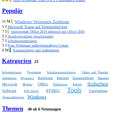
Populär
Windows Versionen Zeitleiste
11 M
5 J
Microsoft Teams auf Terminalservern
7 J
Supportende Office 2019 identisch mit Office 2016
5 J
Druckverwaltung verschwunden
7 J
Schulungsunterlagen
5 J
Print Nightmare außerplanmäßiges Update
6 M
Kassenschlager und Außendienst
Kategorien
23
Informationen
Schulungsunterlagen
Programme
Videos und Tutorials
Hardware
Internet
Dynamics
Kassenschlager
Anleitungen
Managed
Sicherheit
Office
Microsoft
Mobile
Prüfungen
Server
Tools
SYSKO
Software
Unterhaltung
SQL-Server
Windows
Veranstaltungen
Themen
40 ab 6 Nennungen