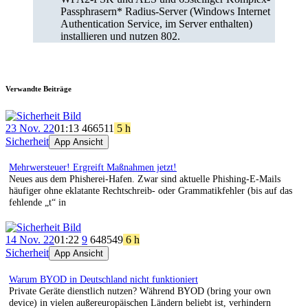
Passphrasern* Radius-Server (Windows Internet
Authentication Service, im Server enthalten)
installieren und nutzen 802.
Verwandte Beiträge
23 Nov. 22
01:13
466
511
5 h
Sicherheit
App Ansicht
Mehrwersteuer! Ergreift Maßnahmen jetzt!
Neues aus dem Phisherei-Hafen. Zwar sind aktuelle Phishing-E-Mails
häufiger ohne eklatante Rechtschreib- oder Grammatikfehler (bis auf das
fehlende „t“ in
14 Nov. 22
01:22
9
648
549
6 h
Sicherheit
App Ansicht
Warum BYOD in Deutschland nicht funktioniert
Private Geräte dienstlich nutzen? Während BYOD (bring your own
device) in vielen außereuropäischen Ländern beliebt ist, verhindern