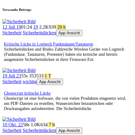
Verwandte Beiträge
12 Juli 19
01:24
19
2.2K
939
20 h
Sicherheit
Sicherheitslücken
App Ansicht
Kritische Lücke in Logitech Funkmäusen/Tastaturen
Sicherheitslücken und Risiko Zahlreiche Wireless Geräte von Logitech
(Funkmäuse, Tastaturen, Presenter) haben ein kritische und bereits
ausgenutzte Sicherheitslücken in ihrer Firmware.Ein
19 Juli 23
55s
353
533
1 T
Sicherheit
wichtig
App Ansicht
Ghostscript kritische Lücke
Ghostscript ist eine Software, die von vielen Produkten eingesetzt wird,
um PDF-Dateien zu erstellen, Wasserzeichen beizumischen oder
Druckausgaben aufzubereiten. Die Sicherheitslücke
10 Okt. 22
58s
1.0K
634
7 h
Sicherheit
Sicherheitslücken
App Ansicht