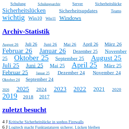
Schulung
Server
Sicherheitslücke
Schulungsarchiv
Sicherheitslücken
Sicherheitsupdates
Teams
wichtig
Windows
Win10
Win11
Archiv-Statistik
März 26
Juli 26
April 26
Juni 26
Mai 26
August 26
Februar 26
Januar 26
November
Dezember 25
Oktober 25
August 25
25
September 25
April 25
Juli 25
Juni 25
Mai 25
März 25
Februar 25
Dezember 24
November 24
Januar 25
September 24
Oktober 24
2025
2023
2022
2021
2024
2020
2026
2019
2017
2018
zuletzt besucht
4 J
Kritische Sicherheitslücke in sophos Firewalls
6 J
Logitech macht Funktastaturen sicherer, Lücken bleiben