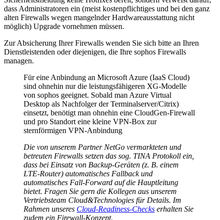
dass Administratoren ein (meist kostenpflichtiges und bei den ganz
alten Firewalls wegen mangelnder Hardwareausstattung nicht
möglich) Upgrade vornehmen müssen.
Zur Absicherung Ihrer Firewalls wenden Sie sich bitte an Ihren
Dienstleistenden oder diejenigen, die Ihre sophos Firewalls
managen.
Für eine Anbindung an Microsoft Azure (IaaS Cloud)
sind ohnehin nur die leistungsfähigeren XG-Modelle
von sophos geeignet. Sobald man Azure Virtual
Desktop als Nachfolger der Terminalserver/Citrix)
einsetzt, benötigt man ohnehin eine CloudGen-Firewall
und pro Standort eine kleine VPN-Box zur
sternförmigen VPN-Anbindung
Die von unserem Partner NetGo vermarkteten und
betreuten Firewalls setzen das sog. TINA Protokoll ein,
dass bei Einsatz von Backup-Geräten (z. B. einem
LTE-Router) automatisches Fallback und
automatisches Fall-Forward auf die Hauptleitung
bietet. Fragen Sie gern die Kollegen aus unserem
Vertriebsteam Cloud&Technologies für Details. Im
Rahmen unseres
Cloud-Readiness-Checks
erhalten Sie
zudem ein Firewall-Konzept.