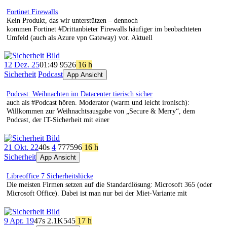
Fortinet Firewalls
Kein Produkt, das wir unterstützen – dennoch
kommen Fortinet #Drittanbieter Firewalls häufiger im beobachteten
Umfeld (auch als Azure vpn Gateway) vor. Aktuell
12 Dez. 25
01:49
95
26
16 h
Sicherheit
Podcast
App Ansicht
Podcast: Weihnachten im Datacenter tierisch sicher
auch als #Podcast hören. Moderator (warm und leicht ironisch):
Willkommen zur Weihnachtsausgabe von „Secure & Merry“, dem
Podcast, der IT-Sicherheit mit einer
21 Okt. 22
40s
4
777
596
16 h
Sicherheit
App Ansicht
Libreoffice 7 Sicherheitslücke
Die meisten Firmen setzen auf die Standardlösung: Microsoft 365 (oder
Microsoft Office). Dabei ist man nur bei der Miet-Variante mit
9 Apr. 19
47s
2.1K
545
17 h