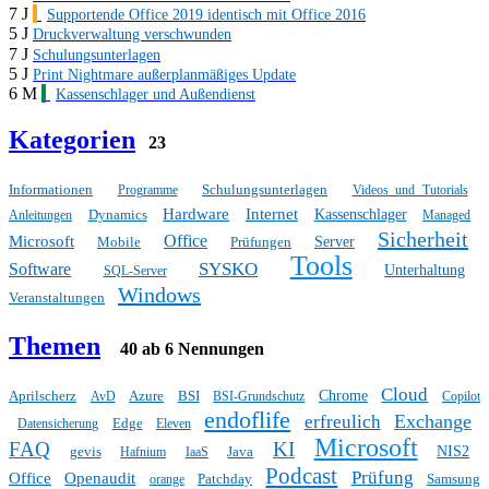
7 J
Supportende Office 2019 identisch mit Office 2016
5 J
Druckverwaltung verschwunden
7 J
Schulungsunterlagen
5 J
Print Nightmare außerplanmäßiges Update
6 M
Kassenschlager und Außendienst
Kategorien
23
Informationen
Schulungsunterlagen
Programme
Videos und Tutorials
Hardware
Internet
Dynamics
Kassenschlager
Anleitungen
Managed
Sicherheit
Office
Microsoft
Mobile
Prüfungen
Server
Tools
SYSKO
Software
Unterhaltung
SQL-Server
Windows
Veranstaltungen
Themen
40 ab 6 Nennungen
Cloud
Aprilscherz
Azure
BSI
Chrome
AvD
BSI-Grundschutz
Copilot
endoflife
Exchange
erfreulich
Edge
Datensicherung
Eleven
Microsoft
FAQ
KI
gevis
Java
NIS2
Hafnium
IaaS
Podcast
Prüfung
Office
Openaudit
Patchday
Samsung
orange