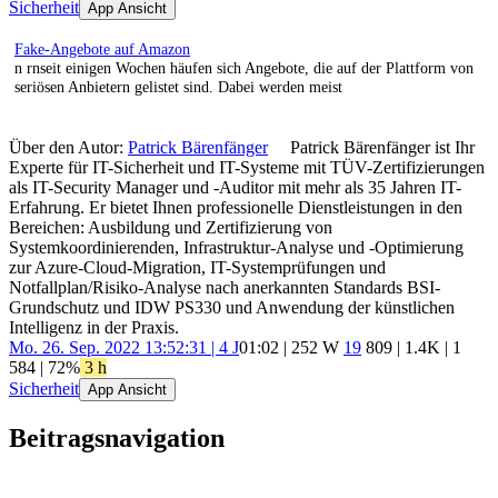
Sicherheit
App Ansicht
Fake-Angebote auf Amazon
n rnseit einigen Wochen häufen sich Angebote, die auf der Plattform von
seriösen Anbietern gelistet sind. Dabei werden meist
Über den Autor:
Patrick Bärenfänger
Patrick Bärenfänger ist Ihr
Experte für IT-Sicherheit und IT-Systeme mit TÜV-Zertifizierungen
als IT-Security Manager und -Auditor mit mehr als 35 Jahren IT-
Erfahrung. Er bietet Ihnen professionelle Dienstleistungen in den
Bereichen: Ausbildung und Zertifizierung von
Systemkoordinierenden, Infrastruktur-Analyse und -Optimierung
zur Azure-Cloud-Migration, IT-Systemprüfungen und
Notfallplan/Risiko-Analyse nach anerkannten Standards BSI-
Grundschutz und IDW PS330 und Anwendung der künstlichen
Intelligenz in der Praxis.
Mo. 26. Sep. 2022 13:52:31 | 4 J
01:02 | 252 W
19
809
|
1.4K
|
1
584
| 72%
3 h
Sicherheit
App Ansicht
Beitragsnavigation