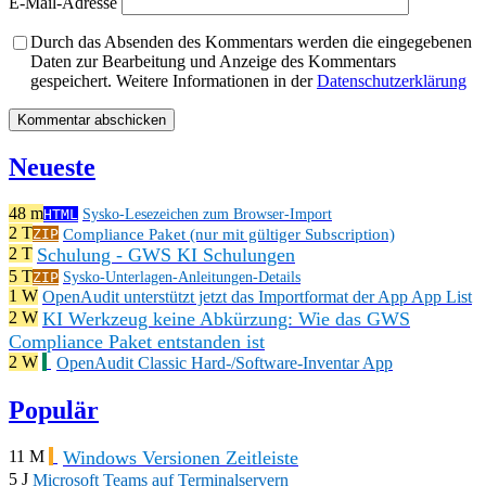
E-Mail-Adresse
Durch das Absenden des Kommentars werden die eingegebenen
Daten zur Bearbeitung und Anzeige des Kommentars
gespeichert. Weitere Informationen in der
Datenschutzerklärung
Neueste
48 m
HTML
Sysko-Lesezeichen zum Browser-Import
2 T
Compliance Paket (nur mit gültiger Subscription)
ZIP
Schulung - GWS KI Schulungen
2 T
5 T
ZIP
Sysko-Unterlagen-Anleitungen-Details
1 W
OpenAudit unterstützt jetzt das Importformat der App App List
KI Werkzeug keine Abkürzung: Wie das GWS
2 W
Compliance Paket entstanden ist
2 W
OpenAudit Classic Hard-/Software-Inventar App
Populär
Windows Versionen Zeitleiste
11 M
5 J
Microsoft Teams auf Terminalservern