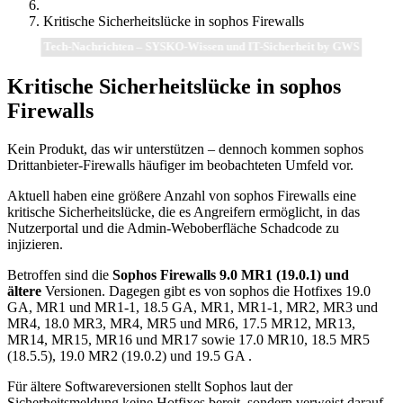
Kritische Sicherheitslücke in sophos Firewalls
Tech-Nachrichten – SYSKO-Wissen und IT-Sicherheit by GWS
Kritische Sicherheitslücke in sophos
Firewalls
Kein Produkt, das wir unterstützen – dennoch kommen sophos
Drittanbieter-Firewalls häufiger im beobachteten Umfeld vor.
Aktuell haben eine größere Anzahl von sophos Firewalls eine
kritische Sicherheitslücke, die es Angreifern ermöglicht, in das
Nutzerportal und die Admin-Weboberfläche Schadcode zu
injizieren.
Betroffen sind die
Sophos Firewalls 9.0 MR1 (19.0.1) und
ältere
Versionen. Dagegen gibt es von sophos die Hotfixes 19.0
GA, MR1 und MR1-1, 18.5 GA, MR1, MR1-1, MR2, MR3 und
MR4, 18.0 MR3, MR4, MR5 und MR6, 17.5 MR12, MR13,
MR14, MR15, MR16 und MR17 sowie 17.0 MR10, 18.5 MR5
(18.5.5), 19.0 MR2 (19.0.2) und 19.5 GA .
Für ältere Softwareversionen stellt Sophos laut der
Sicherheitsmeldung keine Hotfixes bereit, sondern verweist darauf,