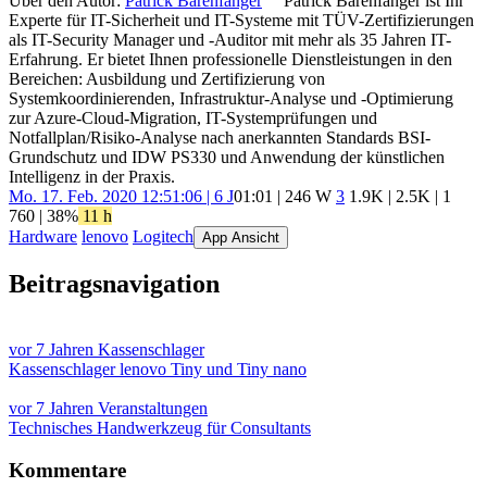
Über den Autor:
Patrick Bärenfänger
Patrick Bärenfänger ist Ihr
Experte für IT-Sicherheit und IT-Systeme mit TÜV-Zertifizierungen
als IT-Security Manager und -Auditor mit mehr als 35 Jahren IT-
Erfahrung. Er bietet Ihnen professionelle Dienstleistungen in den
Bereichen: Ausbildung und Zertifizierung von
Systemkoordinierenden, Infrastruktur-Analyse und -Optimierung
zur Azure-Cloud-Migration, IT-Systemprüfungen und
Notfallplan/Risiko-Analyse nach anerkannten Standards BSI-
Grundschutz und IDW PS330 und Anwendung der künstlichen
Intelligenz in der Praxis.
Mo. 17. Feb. 2020 12:51:06 | 6 J
01:01 | 246 W
3
1.9K
|
2.5K
|
1
760
| 38%
11 h
Hardware
lenovo
Logitech
App Ansicht
Beitragsnavigation
vor 7 Jahren
Kassenschlager
Kassenschlager lenovo Tiny und Tiny nano
vor 7 Jahren
Veranstaltungen
Technisches Handwerkzeug für Consultants
Kommentare