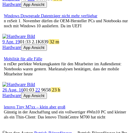
Hardware
App Ansicht
Windows Downgrade Datenträger nicht mehr verfügbar
n rnSeit 1. November dürfen die OEM-Hersteller PCs und Notebooks nur
noch mit Windows 10 ausliefern. Da im UEFI
9 Apr. 19
01:33
2.1K
839
32 m
Hardware
App Ansicht
Mobilität für alle Fälle
n rnDer perfekte Werkzeugkasten für den Mitarbeiter im Außendienst:
Notebooks waren gestern. Marktanalysen bestätigen, dass der mobile
Mitarbeiter heute
26 Aug. 16
01:03
22
96
58
23 h
Hardware
App Ansicht
lenovo Tiny M7xx – klein aber groß
Günstig in der Anschaffung und ein vollwertiger #Win10 PC und kleiner
als ein Thin-Client: Das lenovo ThinkCentre M700 hat nicht