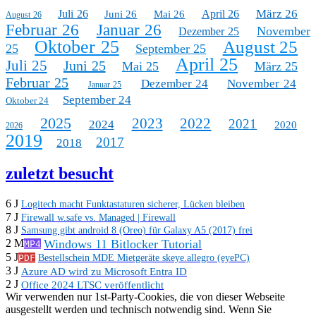
März 26
Juli 26
April 26
Juni 26
Mai 26
August 26
Februar 26
Januar 26
November
Dezember 25
Oktober 25
August 25
25
September 25
April 25
Juli 25
Juni 25
Mai 25
März 25
Februar 25
Dezember 24
November 24
Januar 25
September 24
Oktober 24
2025
2023
2022
2021
2024
2020
2026
2019
2017
2018
zuletzt besucht
6 J
Logitech macht Funktastaturen sicherer, Lücken bleiben
7 J
Firewall w.safe vs. Managed | Firewall
8 J
Samsung gibt android 8 (Oreo) für Galaxy A5 (2017) frei
Windows 11 Bitlocker Tutorial
2 M
MP4
5 J
PDF
Bestellschein MDE Mietgeräte skeye.allegro (eyePC)
3 J
Azure AD wird zu Microsoft Entra ID
2 J
Office 2024 LTSC veröffentlicht
Wir verwenden nur 1st-Party-Cookies, die von dieser Webseite
ausgestellt werden und technisch notwendig sind. Wenn Sie