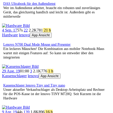
DAS Ultrabook für den Außendienst
Wer im Außendienst arbeitet, braucht ein robustes und zuverlässiges
Gerät, das gleichzeitig handlich und leicht ist. Außerdem gibt es
mittlerweile
4 Sep. 17
57s
22
2.2K
781
21 h
Hardware
lenovo
App Ansicht
Lenovo N700 Dual Mode Mouse und Presenter
Ein leckeres Mäuschen! Die Kombination aus mobiler Notebook-Maus
wartet mit einigen Features auf: So kann sie entweder über den
integrierten
29 Aug. 19
01:00
3
2.1K
776
1 h
Kassenschlager
lenovo
App Ansicht
Kassenschlager lenovo Tiny und Tiny nano
Unser aktueller Verkaufsschlager als Desktop-Arbeitsplatz und Rechner
für die POS-Kasse ist der lenovo TINY M720Q. Seit Kurzem ist die
Hardware
9 Apr. 19
44s
139
1.8K
896
16 h