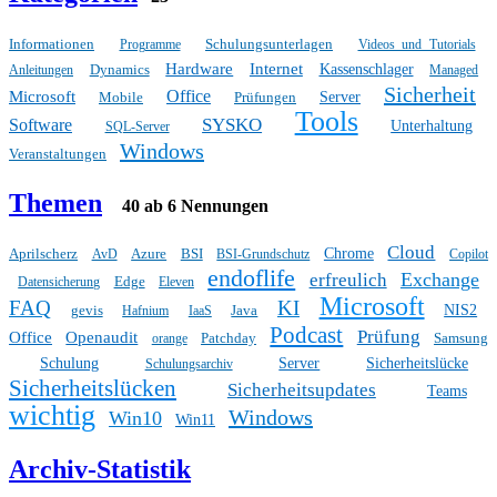
Informationen
Schulungsunterlagen
Programme
Videos und Tutorials
Hardware
Internet
Dynamics
Kassenschlager
Anleitungen
Managed
Sicherheit
Office
Microsoft
Mobile
Prüfungen
Server
Tools
SYSKO
Software
Unterhaltung
SQL-Server
Windows
Veranstaltungen
Themen
40 ab 6 Nennungen
Cloud
Aprilscherz
Azure
BSI
Chrome
AvD
BSI-Grundschutz
Copilot
endoflife
Exchange
erfreulich
Edge
Datensicherung
Eleven
Microsoft
FAQ
KI
gevis
Java
NIS2
Hafnium
IaaS
Podcast
Prüfung
Office
Openaudit
Patchday
Samsung
orange
Schulung
Server
Sicherheitslücke
Schulungsarchiv
Sicherheitslücken
Sicherheitsupdates
Teams
wichtig
Windows
Win10
Win11
Archiv-Statistik