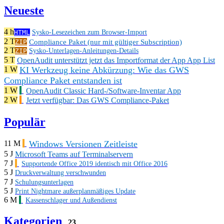
Neueste
4 h
HTML
Sysko-Lesezeichen zum Browser-Import
2 T
Compliance Paket (nur mit gültiger Subscription)
ZIP
2 T
ZIP
Sysko-Unterlagen-Anleitungen-Details
5 T
OpenAudit unterstützt jetzt das Importformat der App App List
KI Werkzeug keine Abkürzung: Wie das GWS
1 W
Compliance Paket entstanden ist
1 W
OpenAudit Classic Hard-/Software-Inventar App
2 W
Jetzt verfügbar: Das GWS Compliance-Paket
Populär
Windows Versionen Zeitleiste
11 M
5 J
Microsoft Teams auf Terminalservern
7 J
Supportende Office 2019 identisch mit Office 2016
5 J
Druckverwaltung verschwunden
7 J
Schulungsunterlagen
5 J
Print Nightmare außerplanmäßiges Update
6 M
Kassenschlager und Außendienst
Kategorien
23