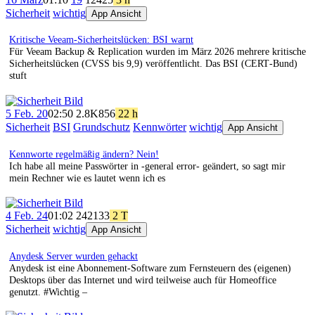
Sicherheit
wichtig
App Ansicht
Kritische Veeam‑Sicherheitslücken: BSI warnt
Für Veeam Backup & Replication wurden im März 2026 mehrere kritische
Sicherheitslücken (CVSS bis 9,9) veröffentlicht. Das BSI (CERT‑Bund)
stuft
5 Feb. 20
02:50
2.8K
856
22 h
Sicherheit
BSI
Grundschutz
Kennwörter
wichtig
App Ansicht
Kennworte regelmäßig ändern? Nein!
Ich habe all meine Passwörter in -general error- geändert, so sagt mir
mein Rechner wie es lautet wenn ich es
4 Feb. 24
01:02
242
133
2 T
Sicherheit
wichtig
App Ansicht
Anydesk Server wurden gehackt
Anydesk ist eine Abonnement-Software zum Fernsteuern des (eigenen)
Desktops über das Internet und wird teilweise auch für Homeoffice
genutzt. #Wichtig –