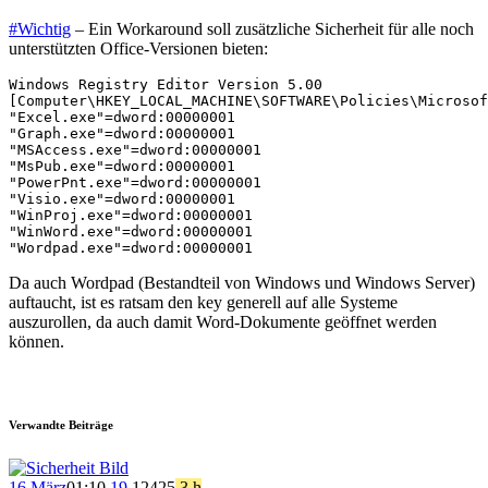
#Wichtig
– Ein Workaround soll zusätzliche Sicherheit für alle noch
unterstützten Office-Versionen bieten:
Windows Registry Editor Version 5.00

[Computer\HKEY_LOCAL_MACHINE\SOFTWARE\Policies\Microsof
"Excel.exe"=dword:00000001

"Graph.exe"=dword:00000001

"MSAccess.exe"=dword:00000001

"MsPub.exe"=dword:00000001

"PowerPnt.exe"=dword:00000001

"Visio.exe"=dword:00000001

"WinProj.exe"=dword:00000001

"WinWord.exe"=dword:00000001

"Wordpad.exe"=dword:00000001 
Da auch Wordpad (Bestandteil von Windows und Windows Server)
auftaucht, ist es ratsam den key generell auf alle Systeme
auszurollen, da auch damit Word-Dokumente geöffnet werden
können.
Verwandte Beiträge
16 März
01:10
19
124
25
3 h