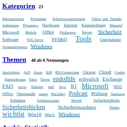
Kategorien
23
Informationen
Schulungsunterlagen
Programme
Videos und Tutorials
Hardware
Internet
Dynamics
Kassenschlager
Anleitungen
Managed
Sicherheit
Office
Microsoft
Mobile
Prüfungen
Server
Tools
SYSKO
Software
Unterhaltung
SQL-Server
Windows
Veranstaltungen
Themen
40 ab 6 Nennungen
Cloud
Aprilscherz
Azure
BSI
Chrome
AvD
BSI-Grundschutz
Copilot
endoflife
Exchange
erfreulich
Edge
Datensicherung
Eleven
Microsoft
FAQ
KI
gevis
Java
NIS2
Hafnium
IaaS
Podcast
Prüfung
Office
Openaudit
Patchday
Samsung
orange
Schulung
Server
Sicherheitslücke
Schulungsarchiv
Sicherheitslücken
Sicherheitsupdates
Teams
wichtig
Windows
Win10
Win11