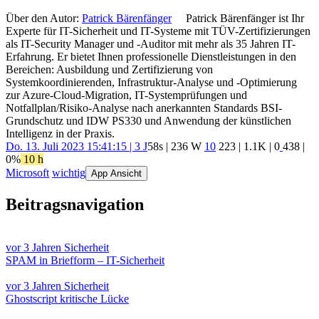
Über den Autor:
Patrick Bärenfänger
Patrick Bärenfänger ist Ihr
Experte für IT-Sicherheit und IT-Systeme mit TÜV-Zertifizierungen
als IT-Security Manager und -Auditor mit mehr als 35 Jahren IT-
Erfahrung. Er bietet Ihnen professionelle Dienstleistungen in den
Bereichen: Ausbildung und Zertifizierung von
Systemkoordinierenden, Infrastruktur-Analyse und -Optimierung
zur Azure-Cloud-Migration, IT-Systemprüfungen und
Notfallplan/Risiko-Analyse nach anerkannten Standards BSI-
Grundschutz und IDW PS330 und Anwendung der künstlichen
Intelligenz in der Praxis.
Do. 13. Juli 2023 15:41:15 | 3 J
58s | 236 W
10
223
|
1.1K
|
0
438
|
0%
10 h
Microsoft
wichtig
App Ansicht
Beitragsnavigation
vor 3 Jahren
Sicherheit
SPAM in Briefform – IT-Sicherheit
vor 3 Jahren
Sicherheit
Ghostscript kritische Lücke