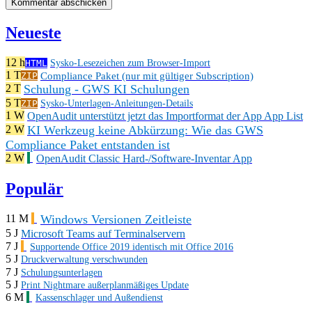
Neueste
12 h
HTML
Sysko-Lesezeichen zum Browser-Import
1 T
Compliance Paket (nur mit gültiger Subscription)
ZIP
Schulung - GWS KI Schulungen
2 T
5 T
ZIP
Sysko-Unterlagen-Anleitungen-Details
1 W
OpenAudit unterstützt jetzt das Importformat der App App List
KI Werkzeug keine Abkürzung: Wie das GWS
2 W
Compliance Paket entstanden ist
2 W
OpenAudit Classic Hard-/Software-Inventar App
Populär
Windows Versionen Zeitleiste
11 M
5 J
Microsoft Teams auf Terminalservern
7 J
Supportende Office 2019 identisch mit Office 2016
5 J
Druckverwaltung verschwunden
7 J
Schulungsunterlagen
5 J
Print Nightmare außerplanmäßiges Update
6 M
Kassenschlager und Außendienst