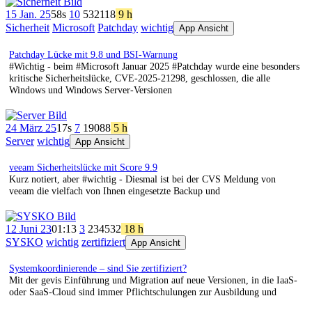
15 Jan. 25
58s
10
532
118
9 h
Sicherheit
Microsoft
Patchday
wichtig
App Ansicht
Patchday Lücke mit 9.8 und BSI-Warnung
#Wichtig - beim #Microsoft Januar 2025 #Patchday wurde eine besonders
kritische Sicherheitslücke, CVE-2025-21298, geschlossen, die alle
Windows und Windows Server-Versionen
24 März 25
17s
7
190
88
5 h
Server
wichtig
App Ansicht
veeam Sicherheitslücke mit Score 9.9
Kurz notiert, aber #wichtig - Diesmal ist bei der CVS Meldung von
veeam die vielfach von Ihnen eingesetzte Backup und
12 Juni 23
01:13
3
234
532
18 h
SYSKO
wichtig
zertifiziert
App Ansicht
Systemkoordinierende – sind Sie zertifiziert?
Mit der gevis Einführung und Migration auf neue Versionen, in die IaaS-
oder SaaS-Cloud sind immer Pflichtschulungen zur Ausbildung und