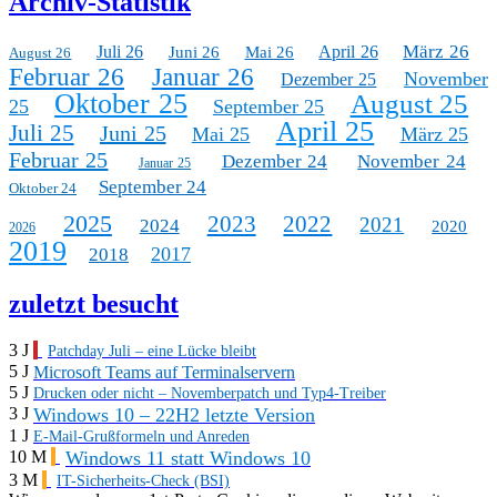
Archiv-Statistik
März 26
Juli 26
April 26
Juni 26
Mai 26
August 26
Februar 26
Januar 26
November
Dezember 25
Oktober 25
August 25
25
September 25
April 25
Juli 25
Juni 25
Mai 25
März 25
Februar 25
Dezember 24
November 24
Januar 25
September 24
Oktober 24
2025
2023
2022
2021
2024
2020
2026
2019
2017
2018
zuletzt besucht
3 J
Patchday Juli – eine Lücke bleibt
5 J
Microsoft Teams auf Terminalservern
5 J
Drucken oder nicht – Novemberpatch und Typ4-Treiber
Windows 10 – 22H2 letzte Version
3 J
1 J
E-Mail-Grußformeln und Anreden
Windows 11 statt Windows 10
10 M
3 M
IT-Sicherheits-Check (BSI)