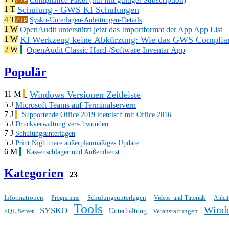
Schulung - GWS KI Schulungen
1 T
4 T
ZIP
Sysko-Unterlagen-Anleitungen-Details
1 W
OpenAudit unterstützt jetzt das Importformat der App App List
KI Werkzeug keine Abkürzung: Wie das GWS Complianc
1 W
2 W
OpenAudit Classic Hard-/Software-Inventar App
Populär
Windows Versionen Zeitleiste
11 M
5 J
Microsoft Teams auf Terminalservern
7 J
Supportende Office 2019 identisch mit Office 2016
5 J
Druckverwaltung verschwunden
7 J
Schulungsunterlagen
5 J
Print Nightmare außerplanmäßiges Update
6 M
Kassenschlager und Außendienst
Kategorien
23
Informationen
Schulungsunterlagen
Programme
Videos und Tutorials
Anlei
Tools
Wind
SYSKO
Unterhaltung
Veranstaltungen
SQL-Server