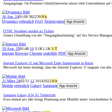
Ausgangslage: On-Premises Glücklicherweise setzen viele Unternehmen auf e
26 Apr. 24
01:09
362
239
9 h
Dynamics
erfreulich
FAQ
Ticketsystem
App Ansicht
ITSM: Vorgänge werden zu Tickets
Unsere Umstellung von der "Vorgangsbearbeitung" auf Jira Service Managemen
19 Aug. 20
01:48
10
3.1K
1.1K
1 T
Internet
Browser
Chrome
endoflife
PDF
App Ansicht
Internet Explorer 11 und Microsoft Edge Supportende in Kürze
Microsoft hat heute bestätigt, dass der Internet Explorer 11 langsam von den
21 März 24
02:51
12
1014
1022
6 h
Mobile
erfreulich
Galaxy
Samsung
App Ansicht
Samsung Galaxy A54 5G Testbericht
Etwa einmal pro Jahr bringt #Samsung neue Modelle seiner verschiedenen Se