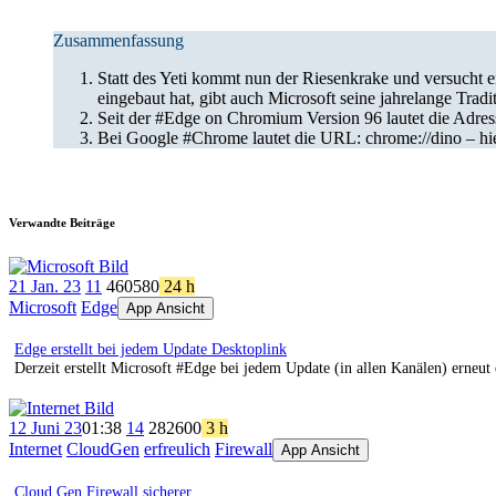
Zusammenfassung
Statt des Yeti kommt nun der Riesenkrake und versucht 
eingebaut hat, gibt auch Microsoft seine jahrelange Tradi
Seit der #Edge on Chromium Version 96 lautet die Adress-
Bei Google #Chrome lautet die URL: chrome://dino – hier 
Verwandte Beiträge
21 Jan. 23
11
460
580
24 h
Microsoft
Edge
App Ansicht
Edge erstellt bei jedem Update Desktoplink
Derzeit erstellt Microsoft #Edge bei jedem Update (in allen Kanälen) erneu
12 Juni 23
01:38
14
282
600
3 h
Internet
CloudGen
erfreulich
Firewall
App Ansicht
Cloud Gen Firewall sicherer