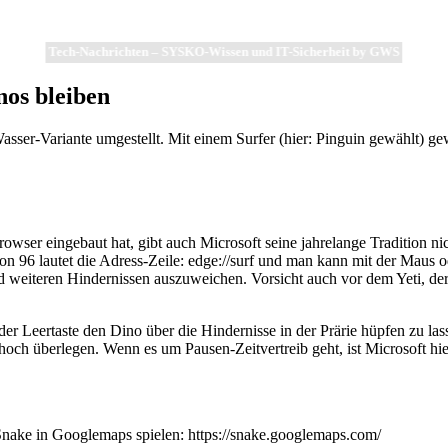
Tech-Nachrichten – SYSKO-Wissen und IT-Sicherheit by GWS
os bleiben
asser-Variante umgestellt. Mit einem Surfer (hier: Pinguin gewählt) g
wser eingebaut hat, gibt auch Microsoft seine jahrelange Tradition nich
96 lautet die Adress-Zeile: edge://surf und man kann mit der Maus oder
d weiteren Hindernissen auszuweichen. Vorsicht auch vor dem Yeti, de
 der Leertaste den Dino über die Hindernisse in der Prärie hüpfen zu la
ch überlegen. Wenn es um Pausen-Zeitvertreib geht, ist Microsoft hier
Snake in Googlemaps spielen: https://snake.googlemaps.com/