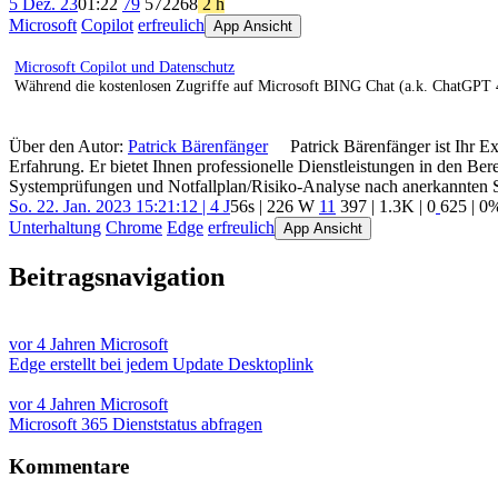
5 Dez. 23
01:22
79
572
268
2 h
Microsoft
Copilot
erfreulich
App Ansicht
Microsoft Copilot und Datenschutz
Während die kostenlosen Zugriffe auf Microsoft BING Chat (a.k. ChatGPT 4
Über den Autor:
Patrick Bärenfänger
Patrick Bärenfänger ist Ihr E
Erfahrung. Er bietet Ihnen professionelle Dienstleistungen in den B
Systemprüfungen und Notfallplan/Risiko-Analyse nach anerkannten 
So. 22. Jan. 2023 15:21:12 | 4 J
56s | 226 W
11
397
|
1.3K
|
0
625
| 0
Unterhaltung
Chrome
Edge
erfreulich
App Ansicht
Beitragsnavigation
vor 4 Jahren
Microsoft
Edge erstellt bei jedem Update Desktoplink
vor 4 Jahren
Microsoft
Microsoft 365 Dienststatus abfragen
Kommentare