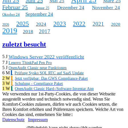
Juli 25
Juni 25
Mai 25
März 25
Februar 25
Dezember 24
November 24
Januar 25
September 24
Oktober 24
2025
2023
2022
2021
2024
2020
2026
2019
2017
2018
zuletzt besucht
Windows Server 2022 veröffentlicht
5 J
7 J
Lenovo ThinkPad Pen Pro
5 J
OpenAudit Classic neue Funktionen
6 M
Prüfung Sysko SQL RTC auf SaaS Update
2 W
Jetzt verfügbar: Das GWS Compliance-Paket
3 W
Schulung - Compliance Paket
1 W
OpenAudit Classic Hard-/Software-Inventar App
Wir verwenden nur 1st-Party-Cookies, die von dieser Webseite
ausgestellt werden und technisch notwendig sind. Wenn Sie
Komfort-Cookies zulassen, dürfen wir auch Cookies setzen, die
Ihren Komfort erhöhen und Präferenzen speichern. Welche Art von
Cookies das sind, entnehmen Sie bitte::
Datenschutz
Impressum
(Pflichtfeld: kann nicht abgewählt werden.