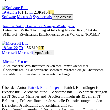
19 Aug. 21
01:13
11
2.3K
916
1 h
Software
Microsoft
Sysinternals
App Ansicht
Remote Desktop Connection Manager Wiedergeburt
Getreu dem Motto "Der König ist tot - lang lebe der König" hat die
#Microsoft #Sysinternals Entwicklergruppe das Werkzeug "RDCMan"
18 Jan. 22
79
1.5K
610
2 T
Microsoft
Microsoft
App Ansicht
Microsoft Fenster
Auch moderne Web-Interfaces bekommen immer wieder mal
Übersetzungen in Landessprache spendiert. Während einige Oberflächen
von #Microsoft wie die modernisierte Exchange
Über den Autor:
Patrick Bärenfänger
Patrick Bärenfänger ist Ihr
Experte für IT-Sicherheit und IT-Systeme mit TÜV-Zertifizierungen
als IT-Security Manager und -Auditor mit mehr als 35 Jahren IT-
Erfahrung. Er bietet Ihnen professionelle Dienstleistungen in den
Bereichen: Ausbildung und Zertifizierung von
Systemkoordinierenden, Infrastruktur-Analyse und -Optimierung