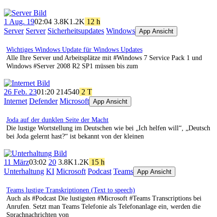
1 Aug. 19
02:04
3.8K
1.2K
12 h
Server
Server
Sicherheitsupdates
Windows
App Ansicht
Wichtiges Windows Update für Windows Updates
Alle Ihre Server und Arbeitsplätze mit #Windows 7 Service Pack 1 und
Windows #Server 2008 R2 SP1 müssen bis zum
26 Feb. 23
01:20
214
540
2 T
Internet
Defender
Microsoft
App Ansicht
Joda auf der dunklen Seite der Macht
Die lustige Wortstellung im Deutschen wie bei „Ich helfen will“, „Deutsch
bei Joda gelernt hast?“ ist bekannt von der kleinen
11 März
03:02
20
3.8K
1.2K
15 h
Unterhaltung
KI
Microsoft
Podcast
Teams
App Ansicht
Teams lustige Transkriptionen (Text to speech)
Auch als #Podcast Die lustigsten #Microsoft #Teams Transcriptions bei
Anrufen. Setzt man Teams Telefonie als Telefonanlage ein, werden die
Sprachnachrichten von