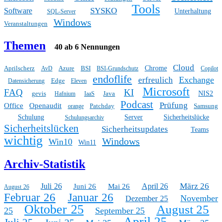
Tools
SYSKO
Software
Unterhaltung
SQL-Server
Windows
Veranstaltungen
Themen
40 ab 6 Nennungen
Cloud
Aprilscherz
Azure
BSI
Chrome
AvD
BSI-Grundschutz
Copilot
endoflife
Exchange
erfreulich
Edge
Datensicherung
Eleven
Microsoft
FAQ
KI
gevis
Java
NIS2
Hafnium
IaaS
Podcast
Prüfung
Office
Openaudit
Patchday
Samsung
orange
Schulung
Server
Sicherheitslücke
Schulungsarchiv
Sicherheitslücken
Sicherheitsupdates
Teams
wichtig
Windows
Win10
Win11
Archiv-Statistik
März 26
Juli 26
April 26
Juni 26
Mai 26
August 26
Februar 26
Januar 26
November
Dezember 25
Oktober 25
August 25
25
September 25
April 25