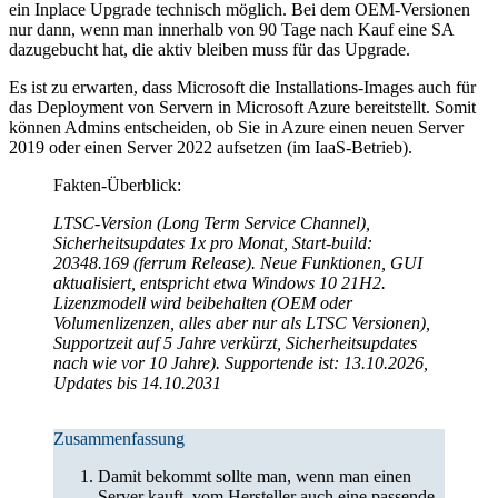
ein Inplace Upgrade technisch möglich. Bei dem OEM-Versionen
nur dann, wenn man innerhalb von 90 Tage nach Kauf eine SA
dazugebucht hat, die aktiv bleiben muss für das Upgrade.
Es ist zu erwarten, dass Microsoft die Installations-Images auch für
das Deployment von Servern in Microsoft Azure bereitstellt. Somit
können Admins entscheiden, ob Sie in Azure einen neuen Server
2019 oder einen Server 2022 aufsetzen (im IaaS-Betrieb).
Fakten-Überblick:
LTSC-Version (Long Term Service Channel),
Sicherheitsupdates 1x pro Monat, Start-build:
20348.169 (ferrum Release). Neue Funktionen, GUI
aktualisiert, entspricht etwa Windows 10 21H2.
Lizenzmodell wird beibehalten (OEM oder
Volumenlizenzen, alles aber nur als LTSC Versionen),
Supportzeit auf 5 Jahre verkürzt, Sicherheitsupdates
nach wie vor 10 Jahre). Supportende ist: 13.10.2026,
Updates bis 14.10.2031
Zusammenfassung
Damit bekommt sollte man, wenn man einen
Server kauft, vom Hersteller auch eine passende