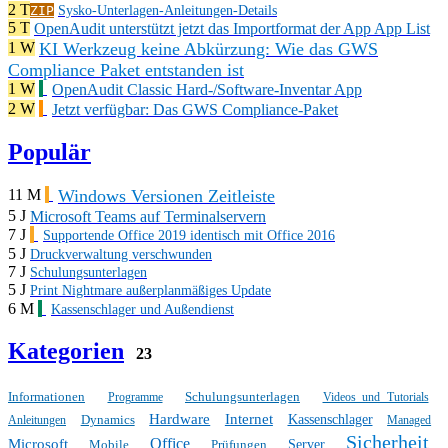
2 T
ZIP
Sysko-Unterlagen-Anleitungen-Details
5 T
OpenAudit unterstützt jetzt das Importformat der App App List
KI Werkzeug keine Abkürzung: Wie das GWS
1 W
Compliance Paket entstanden ist
1 W
OpenAudit Classic Hard-/Software-Inventar App
2 W
Jetzt verfügbar: Das GWS Compliance-Paket
Populär
Windows Versionen Zeitleiste
11 M
5 J
Microsoft Teams auf Terminalservern
7 J
Supportende Office 2019 identisch mit Office 2016
5 J
Druckverwaltung verschwunden
7 J
Schulungsunterlagen
5 J
Print Nightmare außerplanmäßiges Update
6 M
Kassenschlager und Außendienst
Kategorien
23
Informationen
Schulungsunterlagen
Programme
Videos und Tutorials
Hardware
Internet
Dynamics
Kassenschlager
Anleitungen
Managed
Sicherheit
Office
Microsoft
Mobile
Prüfungen
Server